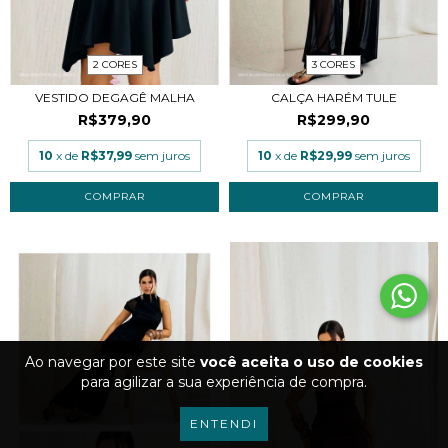
2 CORES
3 CORES
VESTIDO DEGAGÊ MALHA
CALÇA HARÉM TULE
R$379,90
R$299,90
10
x de
R$37,99
sem juros
10
x de
R$29,99
sem juros
COMPRAR
COMPRAR
Ao navegar por este site
você aceita o uso de cookies
para agilizar a sua experiência de compra.
ENTENDI