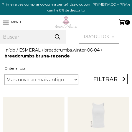
Primeira vez comprando com a gente? Use o cupom PRIMEIRACOMPRA e
ganhe 8% de desconto
MENU
0
PRODUTOS
Início
/
ESMERAL
/
breadcrumbs.winter-06-04
/
breadcrumbs.bruna-rezende
Ordenar por
FILTRAR