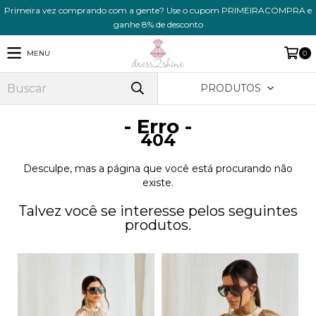
Primeira vez comprando com a gente? Use o cupom PRIMEIRACOMPRA e
ganhe 8% de desconto
MENU
0
PRODUTOS
- Erro -
404
Desculpe, mas a página que você está procurando não
existe.
Talvez você se interesse pelos seguintes
produtos.