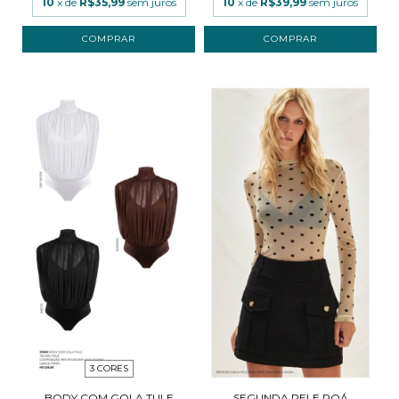
10
x de
R$35,99
sem juros
10
x de
R$39,99
sem juros
COMPRAR
COMPRAR
3 CORES
BODY COM GOLA TULE
SEGUNDA PELE POÁ