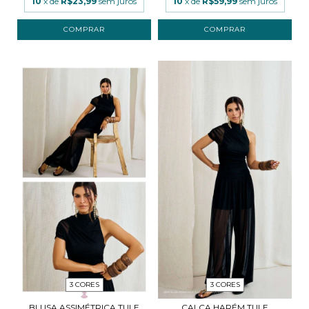
10
x de
R$23,99
sem juros
10
x de
R$59,99
sem juros
COMPRAR
COMPRAR
3 CORES
3 CORES
BLUSA ASSIMÉTRICA TULE
CALÇA HARÉM TULE