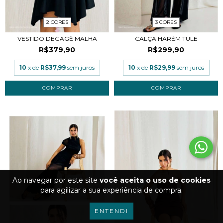
2 CORES
3 CORES
VESTIDO DEGAGÊ MALHA
CALÇA HARÉM TULE
R$379,90
R$299,90
10
x de
R$37,99
sem juros
10
x de
R$29,99
sem juros
COMPRAR
COMPRAR
Ao navegar por este site
você aceita o uso de cookies
para agilizar a sua experiência de compra.
ENTENDI