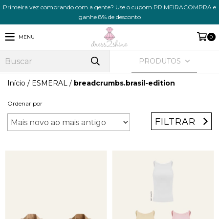
Primeira vez comprando com a gente? Use o cupom PRIMEIRACOMPRA e
ganhe 8% de desconto
MENU
0
PRODUTOS
Início
/
ESMERAL
/
breadcrumbs.brasil-edition
Ordenar por
FILTRAR