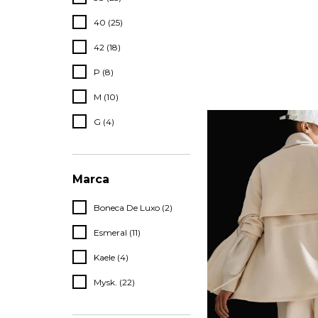
40 (25)
42 (18)
P (8)
M (10)
G (4)
Marca
Boneca De Luxo (2)
Esmeral (11)
Kaele (4)
Mysk. (22)