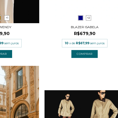
+1
+2
 WENDY
BLAZER ISABELA
9,90
R$679,90
99
sem juros
10
x de
R$67,99
sem juros
PRAR
COMPRAR