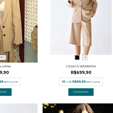
RES
+2
 LUANA
CASACO BÁRBARA
9,90
R$699,90
99
sem juros
10
x de
R$69,99
sem juros
PRAR
COMPRAR