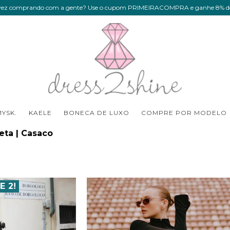
 vez comprando com a gente? Use o cupom PRIMEIRACOMPRA e ganhe 8% de
YSK.
KAELE
BONECA DE LUXO
COMPRE POR MODELO
eta | Casaco
E 2!