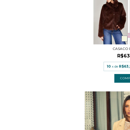
CASACO 
R$63
10
x de
R$63,
COM