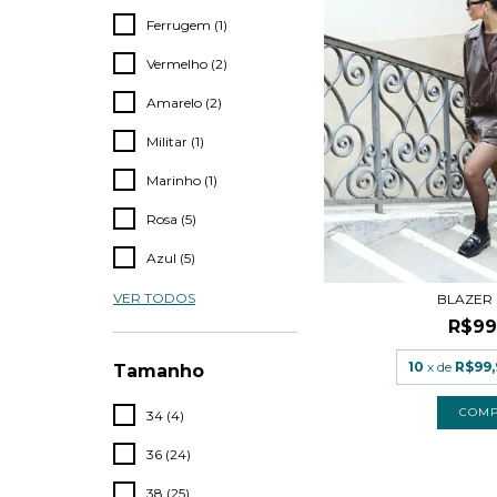
Ferrugem (1)
Vermelho (2)
Amarelo (2)
Militar (1)
Marinho (1)
Rosa (5)
Azul (5)
VER TODOS
BLAZER
R$99
10
x de
R$99,
Tamanho
COM
34 (4)
36 (24)
38 (25)