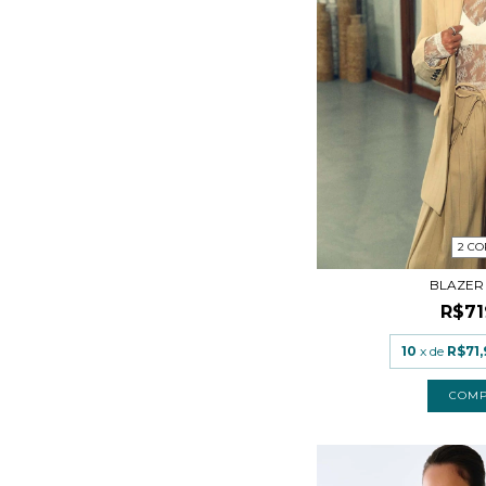
2 CO
BLAZER
R$71
10
x de
R$71,
COM