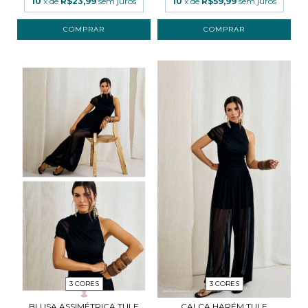
10
x de
R$23,99
sem juros
10
x de
R$59,99
sem juros
COMPRAR
COMPRAR
3 CORES
3 CORES
BLUSA ASSIMÉTRICA TULE
CALÇA HARÉM TULE