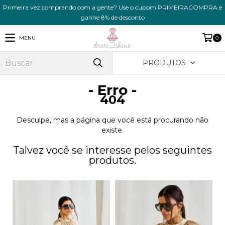
Primeira vez comprando com a gente? Use o cupom PRIMEIRACOMPRA e
ganhe 8% de desconto
MENU
0
PRODUTOS
- Erro -
404
Desculpe, mas a página que você está procurando não
existe.
Talvez você se interesse pelos seguintes
produtos.