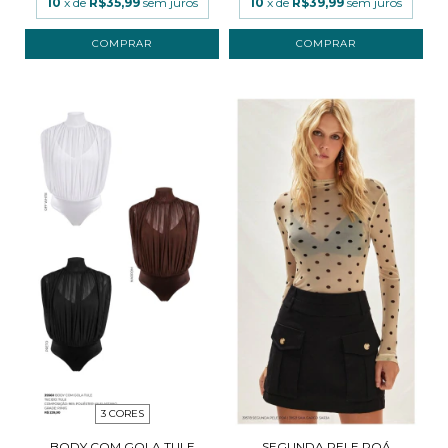
10
x de
R$35,99
sem juros
10
x de
R$39,99
sem juros
COMPRAR
COMPRAR
3 CORES
BODY COM GOLA TULE
SEGUNDA PELE POÁ